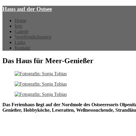
Haus auf der Ostsee
Home
Info
Galerie
Veröffentlichungen
Links
Kontakt
Das Haus für Meer-Genießer
Das Ferienhaus liegt auf der Nordmole des Ostseeresorts Olpenitz
Genießer, Hobbyköche, Leseratten, Wellnesssuchende, Strandlä